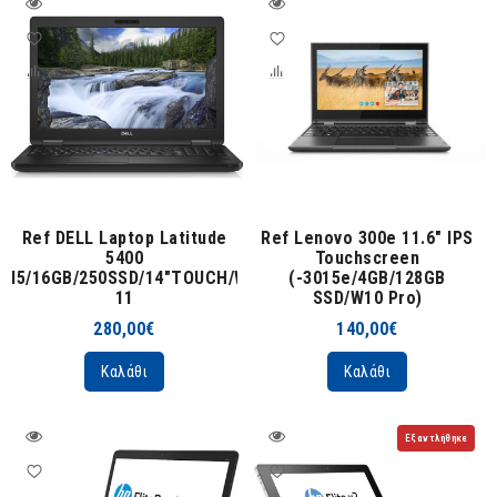
Ref DELL Laptop Latitude
Ref Lenovo 300e 11.6" IPS
5400
Touchscreen
I5/16GB/250SSD/14"TOUCH/WIN
(-3015e/4GB/128GB
11
SSD/W10 Pro)
280,00€
140,00€
Καλάθι
Καλάθι
Εξαντλήθηκε