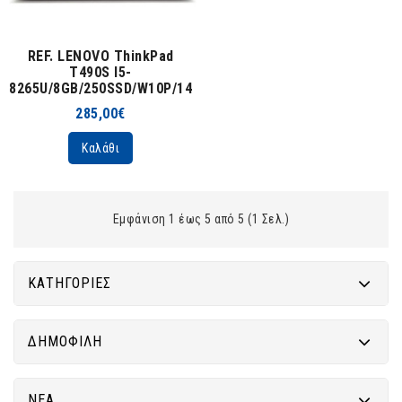
REF. LENOVO ThinkPad
T490S I5-
8265U/8GB/250SSD/W10P/14"
285,00€
Καλάθι
Εμφάνιση 1 έως 5 από 5 (1 Σελ.)
ΚΑΤΗΓΟΡΊΕΣ
ΔΗΜΟΦΙΛΉ
ΝΈΑ