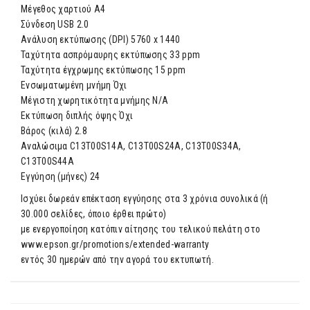
Μέγεθος χαρτιού A4
Σύνδεση USB 2.0
Ανάλυση εκτύπωσης (DPI) 5760 x 1440
Ταχύτητα ασπρόμαυρης εκτύπωσης 33 ppm
Ταχύτητα έγχρωμης εκτύπωσης 15 ppm
Ενσωματωμένη μνήμη Όχι
Μέγιστη χωρητικότητα μνήμης N/A
Εκτύπωση διπλής όψης Όχι
Βάρος (κιλά) 2.8
Αναλώσιμα C13T00S14A, C13T00S24A, C13T00S34A,
C13T00S44A
Εγγύηση (μήνες) 24
Ισχύει δωρεάν επέκταση εγγύησης στα 3 χρόνια συνολικά (ή
30.000 σελίδες, όποιο έρθει πρώτο)
με ενεργοποίηση κατόπιν αίτησης του τελικού πελάτη στο
www.epson.gr/promotions/extended-warranty
εντός 30 ημερών από την αγορά του εκτυπωτή.